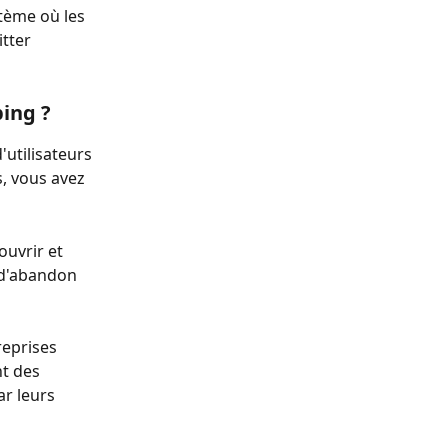
tème où les 
tter 
ping ?
'utilisateurs 
, vous avez 
ouvrir et 
x d'abandon 
reprises 
t des 
r leurs 