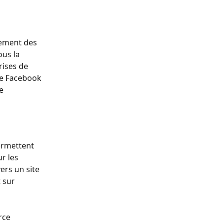
ement des 
us la 
ises de 
 de Facebook 
e 
ermettent 
r les 
ers un site 
 sur 
rce 