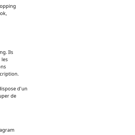
hopping 
ok, 
g. Ils 
les 
ons 
cription.
dispose d'un 
uper de 
tagram 